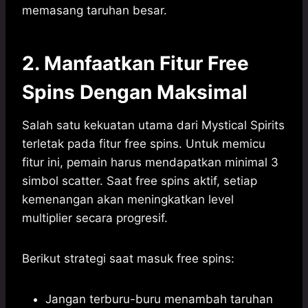
memasang taruhan besar.
2. Manfaatkan Fitur Free
Spins Dengan Maksimal
Salah satu kekuatan utama dari Mystical Spirits
terletak pada fitur free spins. Untuk memicu
fitur ini, pemain harus mendapatkan minimal 3
simbol scatter. Saat free spins aktif, setiap
kemenangan akan meningkatkan level
multiplier secara progresif.
Berikut strategi saat masuk free spins:
Jangan terburu-buru menambah taruhan