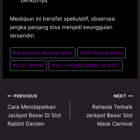
berikutnya.
Meskipun ini bersifat spekulatif, observasi
jangka panjang bisa menjadi keunggulan
tersendiri.
Post
#
Jackpot Slot Mystical Spirits
#
Slot Mystical Spirits
Tags:
#
SLOT ONLINE
#
SLOT PALING SERING JACKPOT
Post
PREVIOUS
NEXT
Cara Mendapatkan
Rahasia Terbaik
navigation
Jackpot Besar Di Slot
Jackpot Besar Slot
Rabbit Garden
Mask Carnival