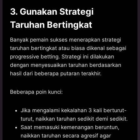
3. Gunakan Strategi
Taruhan Bertingkat
Banyak pemain sukses menerapkan strategi
taruhan bertingkat atau biasa dikenal sebagai
progressive betting. Strategi ini dilakukan
dengan menyesuaikan taruhan berdasarkan
hasil dari beberapa putaran terakhir.
Beberapa poin kunci:
Jika mengalami kekalahan 3 kali berturut-
turut, naikkan taruhan sedikit demi sedikit.
Saat memasuki kemenangan beruntun,
naikkan taruhan secara agresif agar