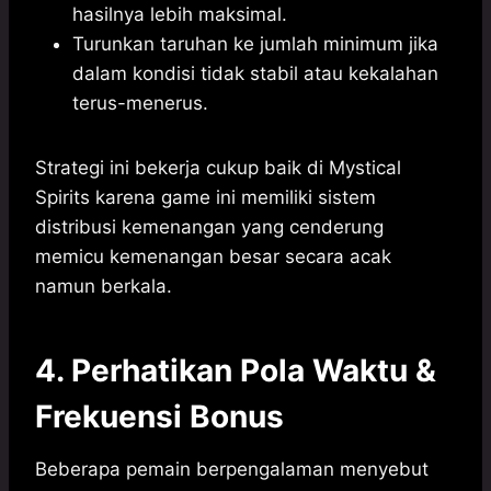
hasilnya lebih maksimal.
Turunkan taruhan ke jumlah minimum jika
dalam kondisi tidak stabil atau kekalahan
terus-menerus.
Strategi ini bekerja cukup baik di Mystical
Spirits karena game ini memiliki sistem
distribusi kemenangan yang cenderung
memicu kemenangan besar secara acak
namun berkala.
4. Perhatikan Pola Waktu &
Frekuensi Bonus
Beberapa pemain berpengalaman menyebut