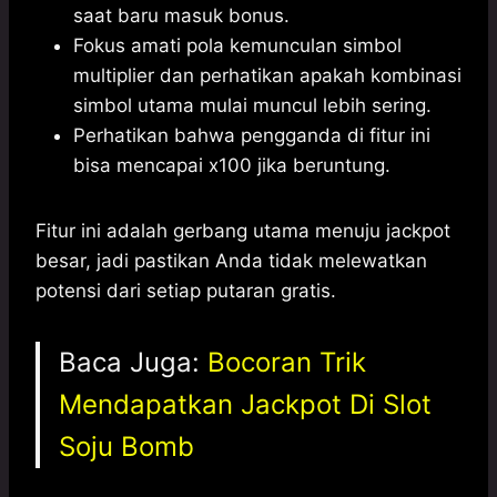
saat baru masuk bonus.
Fokus amati pola kemunculan simbol
multiplier dan perhatikan apakah kombinasi
simbol utama mulai muncul lebih sering.
Perhatikan bahwa pengganda di fitur ini
bisa mencapai x100 jika beruntung.
Fitur ini adalah gerbang utama menuju jackpot
besar, jadi pastikan Anda tidak melewatkan
potensi dari setiap putaran gratis.
Baca Juga:
Bocoran Trik
Mendapatkan Jackpot Di Slot
Soju Bomb