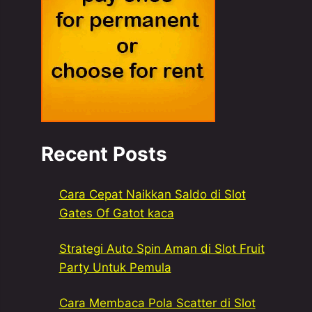
Recent Posts
Cara Cepat Naikkan Saldo di Slot
Gates Of Gatot kaca
Strategi Auto Spin Aman di Slot Fruit
Party Untuk Pemula
Cara Membaca Pola Scatter di Slot