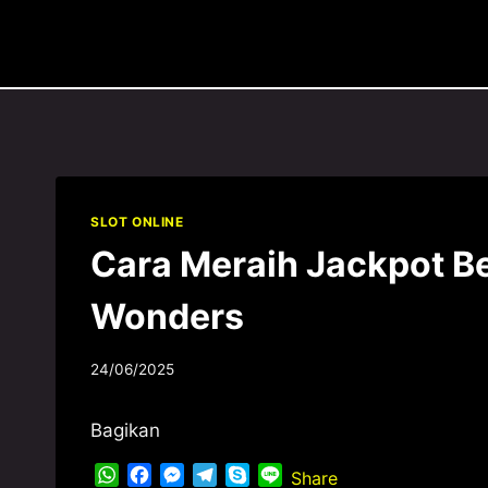
Skip
to
content
SLOT ONLINE
Cara Meraih Jackpot Bes
Wonders
By
24/06/2025
admin47id
Bagikan
W
F
M
T
S
L
Share