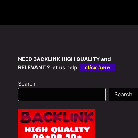
NEED BACKLINK HIGH QUALITY and
RELEVANT ?
let us help.
click here
Search
Search