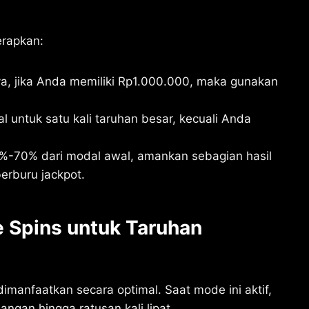
erapkan:
nya, jika Anda memiliki Rp1.000.000, maka gunakan
 untuk satu kali taruhan besar, kecuali Anda
%-70% dari modal awal, amankan sebagian hasil
erburu jackpot.
 Spins untuk Taruhan
imanfaatkan secara optimal. Saat mode ini aktif,
gan hingga ratusan kali lipat.