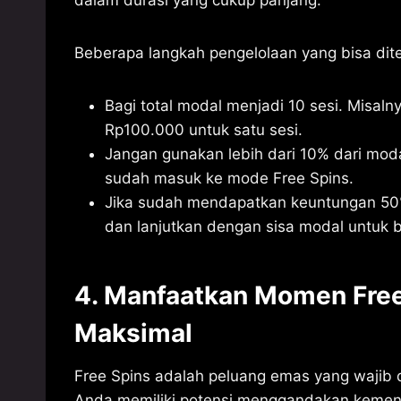
dalam durasi yang cukup panjang.
Beberapa langkah pengelolaan yang bisa dit
Bagi total modal menjadi 10 sesi. Misal
Rp100.000 untuk satu sesi.
Jangan gunakan lebih dari 10% dari modal
sudah masuk ke mode Free Spins.
Jika sudah mendapatkan keuntungan 50
dan lanjutkan dengan sisa modal untuk b
4. Manfaatkan Momen Free
Maksimal
Free Spins adalah peluang emas yang wajib d
Anda memiliki potensi menggandakan kemenan