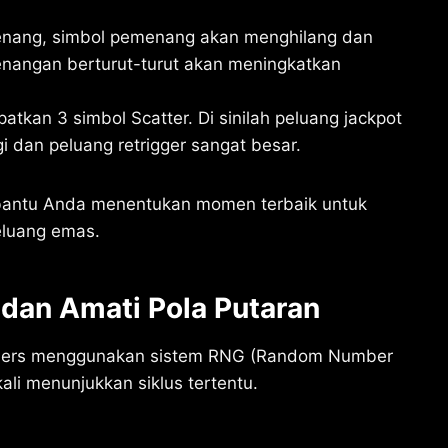
 menang, simbol pemenang akan menghilang dan
menangan berturut-turut akan meningkatkan
atkan 3 simbol Scatter. Di sinilah peluang jackpot
ggi dan peluang retrigger sangat besar.
embantu Anda menentukan momen terbaik untuk
luang emas.
l dan Amati Pola Putaran
onders menggunakan sistem RNG (Random Number
li menunjukkan siklus tertentu.