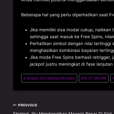
Beberapa hal yang perlu diperhatikan saat Fr
Jika memiliki sisa modal cukup, naikkan
sehingga saat masuk ke Free Spins, nilai
Perhatikan simbol dengan nilai tertinggi
menghasilkan kombinasi bayaran tertinggi 
Jika mode Free Spins berhasil retrigger, 
jackpot justru meningkat di fase lanjutan i
Post
#
Jackpot Slot Spirited Wonders
#
SLOT ONLINE
Tags:
Post
PREVIOUS
Strategi Jitu Mendapatkan Maxwin Besar Di Slot