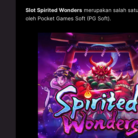
h
a
e
e
k
i
a
c
s
l
y
n
Slot Spirited Wonders
merupakan salah satu 
t
e
s
e
p
e
oleh Pocket Games Soft (PG Soft).
s
b
e
g
e
A
o
n
r
p
o
g
a
p
k
e
m
r