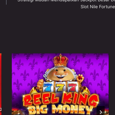
Slot Nile Fortune