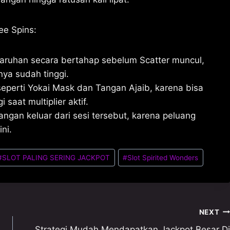
ee Spins:
 taruhan secara bertahap sebelum Scatter muncul,
nya sudah tinggi.
 seperti Yokai Mask dan Tangan Ajaib, karena bisa
saat multiplier aktif.
jangan keluar dari sesi tersebut, karena peluang
ni.
#
SLOT PALING SERING JACKPOT
#
Slot Spirited Wonders
NEXT
Strategi Mudah Mendapatkan Jackpot Besar Di