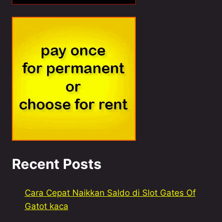
Recent Posts
Cara Cepat Naikkan Saldo di Slot Gates Of
Gatot kaca