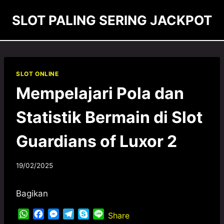
Skip
SLOT PALING SERING JACKPOT
to
content
SLOT ONLINE
Mempelajari Pola dan
Statistik Bermain di Slot
Guardians of Luxor 2
By
19/02/2025
admin47id
Bagikan
W
F
M
T
S
L
Share