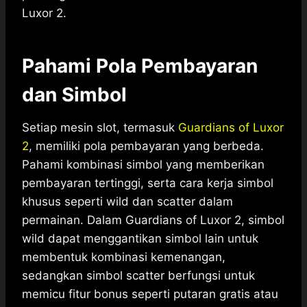
Luxor 2.
Pahami Pola Pembayaran
dan Simbol
Setiap mesin slot, termasuk
Guardians of Luxor
2
, memiliki pola pembayaran yang berbeda.
Pahami kombinasi simbol yang memberikan
pembayaran tertinggi, serta cara kerja simbol
khusus seperti wild dan scatter dalam
permainan. Dalam Guardians of Luxor 2, simbol
wild dapat menggantikan simbol lain untuk
membentuk kombinasi kemenangan,
sedangkan simbol scatter berfungsi untuk
memicu fitur bonus seperti putaran gratis atau