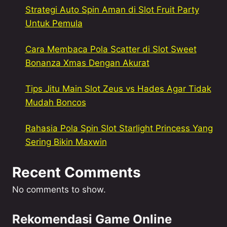
Strategi Auto Spin Aman di Slot Fruit Party
Untuk Pemula
Cara Membaca Pola Scatter di Slot Sweet
Bonanza Xmas Dengan Akurat
Tips Jitu Main Slot Zeus vs Hades Agar Tidak
Mudah Boncos
Rahasia Pola Spin Slot Starlight Princess Yang
Sering Bikin Maxwin
Recent Comments
No comments to show.
Rekomendasi Game Online