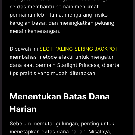
cerdas membantu pemain menikmati
permainan lebih lama, mengurangi risiko
kerugian besar, dan meningkatkan peluang
meraih kemenangan.
Dibawah ini
SLOT PALING SERING JACKPOT
membahas metode efektif untuk mengatur
dana saat bermain Starlight Princess, disertai
tips praktis yang mudah diterapkan.
Menentukan Batas Dana
Harian
Sebelum memutar gulungan, penting untuk
menetapkan batas dana harian. Misalnya,