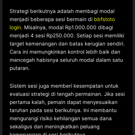
Strategi berikutnya adalah membagi modal
menjadi beberapa sesi bermain di
bbfstoto
login
. Misalnya, modal Rp1.000.000 dibagi
menjadi 4 sesi Rp250.000. Setiap sesi memiliki
target kemenangan dan batas kerugian sendiri.
Cara ini memungkinkan kontrol lebih baik dan
mencegah habisnya seluruh modal dalam satu
putaran.
Sistem sesi juga memberi kesempatan untuk
evaluasi strategi di tengah permainan. Jika sesi
pertama kalah, pemain dapat menyesuaikan
taruhan pada sesi berikutnya. Ini membantu
mengurangi risiko kehilangan semua dana
sekaligus dan meningkatkan peluang
kemenangan di sesi berikutnya.