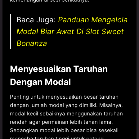
Baca Juga:
Panduan Mengelola
Modal Biar Awet Di Slot Sweet
Bonanza
Menyesuaikan Taruhan
Dengan Modal
Penting untuk menyesuaikan besar taruhan
dengan jumlah modal yang dimiliki. Misalnya,
modal kecil sebaiknya menggunakan taruhan
rendah agar permainan lebih tahan lama.
Sedangkan modal lebih besar bisa sesekali
mencoba taruhan tinggi untuk potensi