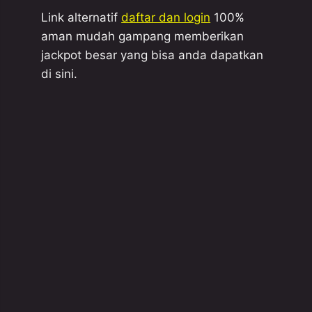
Link alternatif
daftar dan login
100%
aman mudah gampang memberikan
jackpot besar yang bisa anda dapatkan
di sini.