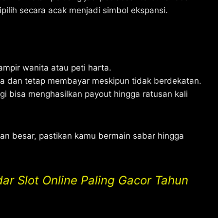
pilih secara acak menjadi simbol ekspansi.
vampir wanita atau peti harta.
ja dan tetap membayar meskipun tidak berdekatan.
ggi bisa menghasilkan payout hingga ratusan kali
ngan besar, pastikan kamu bermain sabar hingga
r Slot Online Paling Gacor Tahun