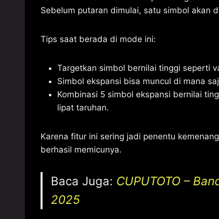
Sebelum putaran dimulai, satu simbol akan di
Tips saat berada di mode ini:
Targetkan simbol bernilai tinggi seperti 
Simbol ekspansi bisa muncul di mana sa
Kombinasi 5 simbol ekspansi bernilai tin
lipat taruhan.
Karena fitur ini sering jadi penentu kemena
berhasil memicunya.
Baca Juga:
CUPUTOTO – Banda
2025