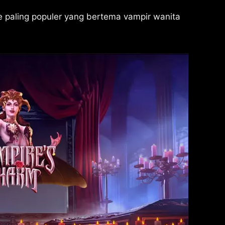
ne paling populer yang bertema vampir wanita