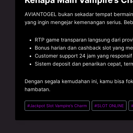
Kenapa Main Vampire’s C
AVIANTOGEL bukan sekadar tempat bermain, t
yang ingin mengejar kemenangan serius. Beb
RTP game transparan langsung dari provi
Bonus harian dan cashback slot yang 
Customer support 24 jam yang responsif 
Sistem deposit dan penarikan cepat, term
Dengan segala kemudahan ini, kamu bisa fok
hambatan.
Post
#
Jackpot Slot Vampire’s Charm
#
SLOT ONLINE
Tags: