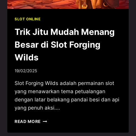
SLOT ONLINE
Trik Jitu Mudah Menang
Besar di Slot Forging
Wilds
19/02/2025
Slot Forging Wilds adalah permainan slot
yang menawarkan tema petualangan
dengan latar belakang pandai besi dan api
yang penuh aksi….
TRIK
READ MORE
JITU
MUDAH