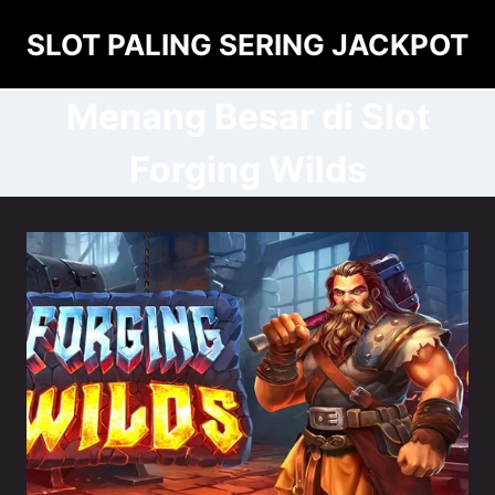
Skip
SLOT PALING SERING JACKPOT
to
content
Menang Besar di Slot
Forging Wilds