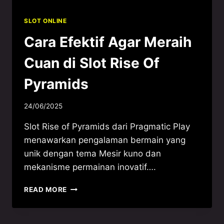
SLOT ONLINE
Cara Efektif Agar Meraih
Cuan di Slot Rise Of
Pyramids
24/06/2025
Slot Rise of Pyramids dari Pragmatic Play
menawarkan pengalaman bermain yang
unik dengan tema Mesir kuno dan
mekanisme permainan inovatif….
CARA
READ MORE
EFEKTIF
AGAR
MERAIH