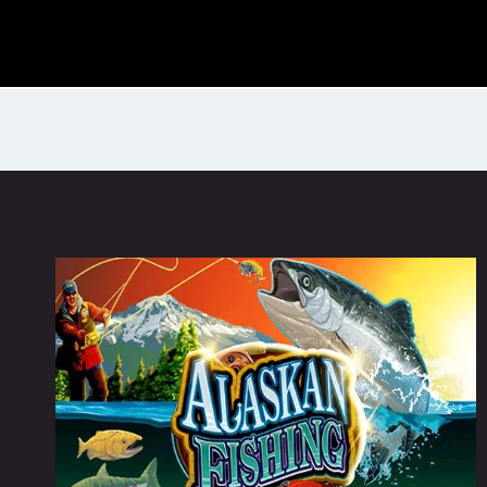
Skip
to
content