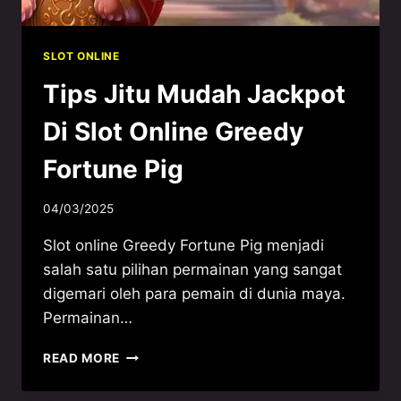
SLOT ONLINE
Tips Jitu Mudah Jackpot
Di Slot Online Greedy
Fortune Pig
04/03/2025
Slot online Greedy Fortune Pig menjadi
salah satu pilihan permainan yang sangat
digemari oleh para pemain di dunia maya.
Permainan…
TIPS
READ MORE
JITU
MUDAH