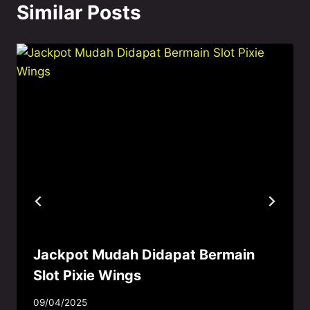
Similar Posts
Jackpot Mudah Didapat Bermain
Slot Pixie Wings
09/04/2025