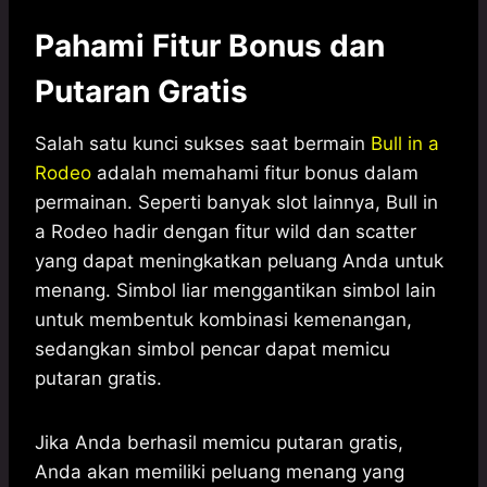
Pahami Fitur Bonus dan
Putaran Gratis
Salah satu kunci sukses saat bermain
Bull in a
Rodeo
adalah memahami fitur bonus dalam
permainan. Seperti banyak slot lainnya, Bull in
a Rodeo hadir dengan fitur wild dan scatter
yang dapat meningkatkan peluang Anda untuk
menang. Simbol liar menggantikan simbol lain
untuk membentuk kombinasi kemenangan,
sedangkan simbol pencar dapat memicu
putaran gratis.
Jika Anda berhasil memicu putaran gratis,
Anda akan memiliki peluang menang yang